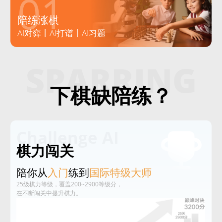
01
陪练涨棋
AI对弈丨AI打谱丨AI习题
SPARRING
下棋缺陪练？
Challenge AI
棋力闯关
陪你从
入门
练到
国际特级大师
25级棋力等级，覆盖200~2900等级分，
在不断闯关中提升棋力。