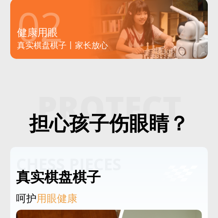
02
健康用眼
真实棋盘棋子丨家长放心
PROTECT
担心孩子伤眼睛？
CHESS PIECES
真实棋盘棋子
呵护
用眼健康