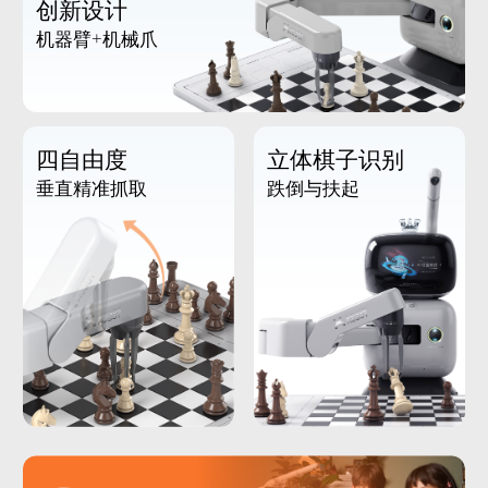
创新设计
机器臂+机械爪
四自由度
立体棋子识别
垂直精准抓取
跌倒与扶起