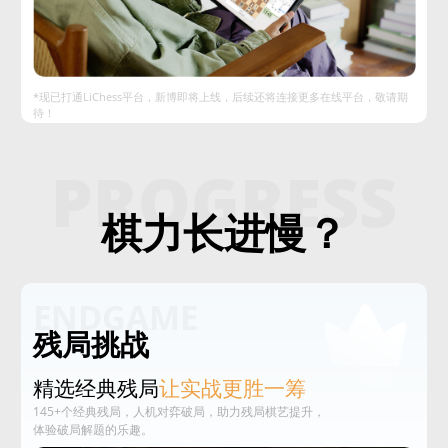
*现已打通LiChess平台，新博即将上线，后续还将连接更多在线平台，敬请期
待！
PROGRESS
棋力长进慢？
ENDGAME
残局挑战
精选经典残局
让实战更胜一筹
145+个经典残局，人机对弈破局，助力残局棋艺提升，
体验破局解题的乐趣。