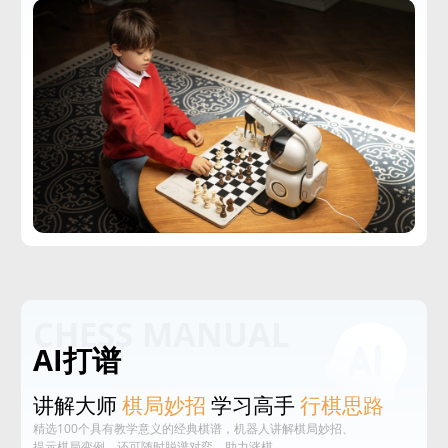
CHESS MANUAL
AI打谱
讲解大师
棋局妙招
学习高手
行棋思路
精选100个具有教学意义的经典棋谱，机器人讲解棋局妙招、
提示棋局变例，还可随时脱谱对弈，助力涨棋。‌