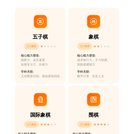
五子棋
象棋
★
★
★
★
★
★
★
★
★
★
入门难度
入门难度
核心能力塑造:
核心能力塑造:
观察力、反应速度、
战术执行力、子力协调、
短期专注力、抗挫力
风险规避能力
学科关联:
学科关联:
几何图形识别、基础逻辑训练
数学计算、历史人文
国际象棋
围棋
★
★
★
★
★
★
★
★
★
★
入门难度
入门难度
核心能力塑造:
核心能力塑造: