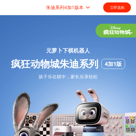
朱迪系列4加1版本
立即选购
元萝卜下棋机器人
疯狂动物城朱迪系列
4加1版
孩子乐在棋中，家长乐享轻松